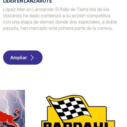
LÍDER EN LANZAROTE
López líder en Lanzarote: El Rally de Tierra Isla de los
Volcanes ha dado comienzo a su acción competitiva
con una etapa de viernes donde dos especiales, a doble
pasada, han marcado esta primera parte de la carrera.
Ampliar