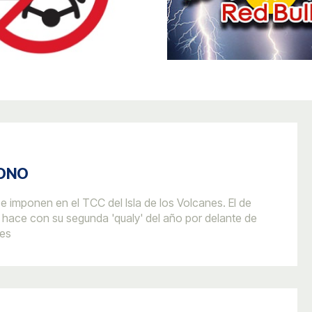
RONO
e imponen en el TCC del Isla de los Volcanes. El de
hace con su segunda 'qualy' del año por delante de
mes