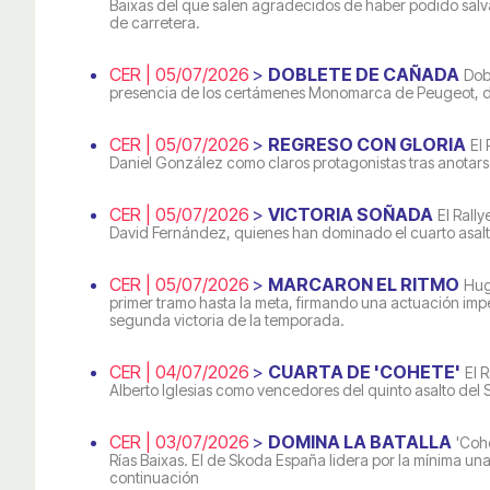
Baixas del que salen agradecidos de haber podido salva
de carretera.
CER | 05/07/2026
>
DOBLETE DE CAÑADA
Dob
presencia de los certámenes Monomarca de Peugeot, do
CER | 05/07/2026
>
REGRESO CON GLORIA
El
Daniel González como claros protagonistas tras anotarse 
CER | 05/07/2026
>
VICTORIA SOÑADA
El Rall
David Fernández, quienes han dominado el cuarto asalt
CER | 05/07/2026
>
MARCARON EL RITMO
Hug
primer tramo hasta la meta, firmando una actuación imp
segunda victoria de la temporada.
CER | 04/07/2026
>
CUARTA DE 'COHETE'
El 
Alberto Iglesias como vencedores del quinto asalto del
CER | 03/07/2026
>
DOMINA LA BATALLA
'Cohe
Rías Baixas. El de Skoda España lidera por la mínima u
continuación