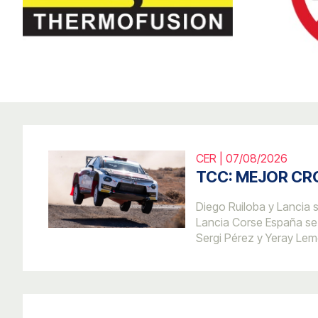
CER | 07/08/2026
TCC: MEJOR C
Diego Ruiloba y Lancia s
Lancia Corse España se 
Sergi Pérez y Yeray Le