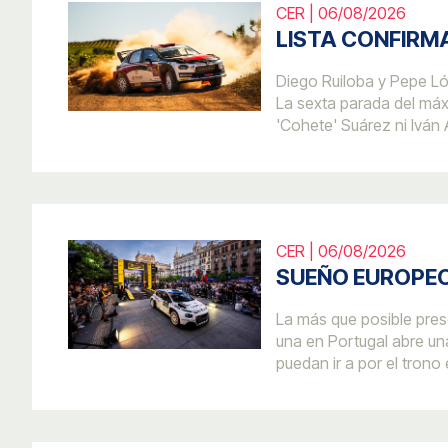
CER | 06/08/2026
LISTA CONFIRM
Diego Ruiloba y Pepe L
La sexta parada del máx
'Cohete' Suárez ni Iván 
CER | 06/08/2026
SUEÑO EUROPEO
La más que posible pres
una en Portugal abre un
puedan ir a por el trono