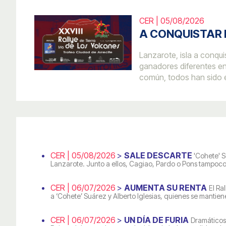
CER | 05/08/2026
A CONQUISTAR 
Lanzarote, isla a conqu
ganadores diferentes en
común, todos han sido e
CER | 05/08/2026
>
SALE DESCARTE
'Cohete' S
Lanzarote. Junto a ellos, Cagiao, Pardo o Pons tampoco 
CER | 06/07/2026
>
AUMENTA SU RENTA
El Ra
a ‘Cohete’ Suárez y Alberto Iglesias, quienes se mant
CER | 06/07/2026
>
UN DÍA DE FURIA
Dramáticos