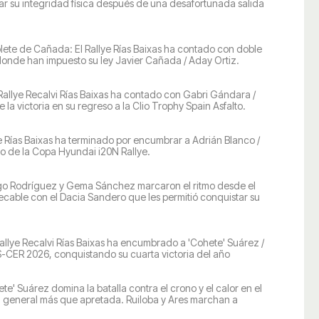
r su integridad física después de una desafortunada salida
lete de Cañada: El Rallye Rías Baixas ha contado con doble
nde han impuesto su ley Javier Cañada / Aday Ortiz.
 Rallye Recalvi Rías Baixas ha contado con Gabri Gándara /
la victoria en su regreso a la Clio Trophy Spain Asfalto.
ye Rías Baixas ha terminado por encumbrar a Adrián Blanco /
o de la Copa Hyundai i20N Rallye.
o Rodríguez y Gema Sánchez marcaron el ritmo desde el
ecable con el Dacia Sandero que les permitió conquistar su
Rallye Recalvi Rías Baixas ha encumbrado a 'Cohete' Suárez /
 S-CER 2026, conquistando su cuarta victoria del año
te' Suárez domina la batalla contra el crono y el calor en el
na general más que apretada. Ruiloba y Ares marchan a