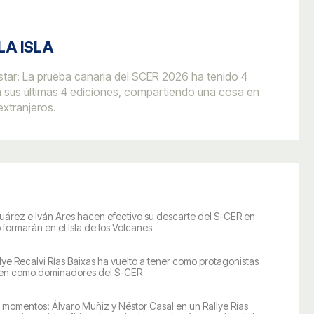
LA ISLA
istar: La prueba canaria del SCER 2026 ha tenido 4
 sus últimas 4 ediciones, compartiendo una cosa en
xtranjeros.
uárez e Iván Ares hacen efectivo su descarte del S-CER en
formarán en el Isla de los Volcanes
llye Recalvi Rías Baixas ha vuelto a tener como protagonistas
ienen como dominadores del S-CER
 momentos: Álvaro Muñiz y Néstor Casal en un Rallye Rías