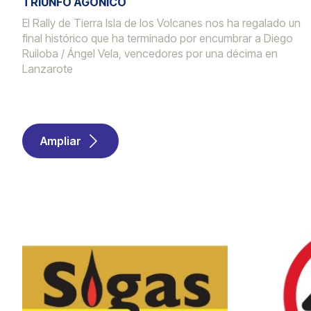
TRIUNFO AGÓNICO
El Rally de Tierra Isla de los Volcanes nos ha regalado un
final histórico que ha terminado por encumbrar a Diego
Ruiloba / Ángel Vela, vencedores por una décima en
Lanzarote
Ampliar