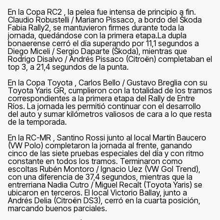
En la Copa RC2 , la pelea fue intensa de principio a fin.
Claudio Robustelli / Mariano Pissaco, a bordo del Škoda
Fabia Rally2, se mantuvieron firmes durante toda la
jornada, quedándose con la primera etapa.La dupla
bonaerense cerró el día superando por 11,1 segundos a
Diego Miceli / Sergio Daparte (Škoda), mientras que
Rodrigo Disalvo / Andrés Pissaco (Citroën) completaban el
top 3, a 21,4 segundos de la punta.
En la Copa Toyota , Carlos Bello / Gustavo Breglia con su
Toyota Yaris GR, cumplieron con la totalidad de los tramos
correspondientes a la primera etapa del Rally de Entre
Ríos. La jornada les permitió continuar con el desarrollo
del auto y sumar kilómetros valiosos de cara a lo que resta
de la temporada.
En la RC-MR , Santino Rossi junto al local Martín Baucero
(VW Polo) completaron la jornada al frente, ganando
cinco de las siete pruebas especiales del día y con ritmo
constante en todos los tramos. Terminaron como
escoltas Rubén Montoro / Ignacio Uez (VW Gol Trend),
con una diferencia de 37,4 segundos, mientras que la
entrerriana Nadia Cutro / Miguel Recalt (Toyota Yaris) se
ubicaron en terceros. El local Victorio Ballay, junto a
Andrés Delia (Citroën DS3), cerró en la cuarta posición,
marcando buenos parciales.