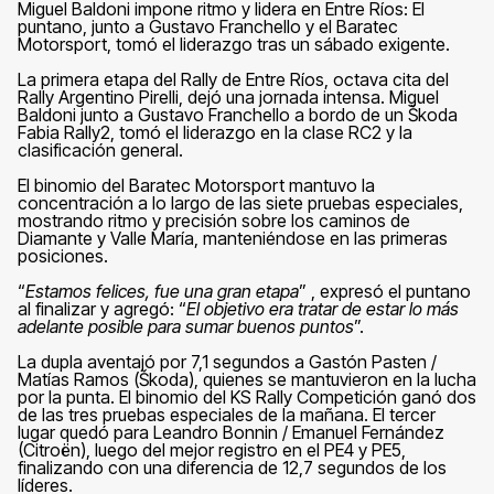
Miguel Baldoni impone ritmo y lidera en Entre Ríos: El
puntano, junto a Gustavo Franchello y el Baratec
Motorsport, tomó el liderazgo tras un sábado exigente.
La primera etapa del Rally de Entre Ríos, octava cita del
Rally Argentino Pirelli, dejó una jornada intensa. Miguel
Baldoni junto a Gustavo Franchello a bordo de un Škoda
Fabia Rally2, tomó el liderazgo en la clase RC2 y la
clasificación general.
El binomio del Baratec Motorsport mantuvo la
concentración a lo largo de las siete pruebas especiales,
mostrando ritmo y precisión sobre los caminos de
Diamante y Valle María, manteniéndose en las primeras
posiciones.
“
Estamos felices, fue una gran etapa
” , expresó el puntano
al finalizar y agregó: “
El objetivo era tratar de estar lo más
adelante posible para sumar buenos puntos
”.
La dupla aventajó por 7,1 segundos a Gastón Pasten /
Matías Ramos (Škoda), quienes se mantuvieron en la lucha
por la punta. El binomio del KS Rally Competición ganó dos
de las tres pruebas especiales de la mañana. El tercer
lugar quedó para Leandro Bonnin / Emanuel Fernández
(Citroën), luego del mejor registro en el PE4 y PE5,
finalizando con una diferencia de 12,7 segundos de los
líderes.