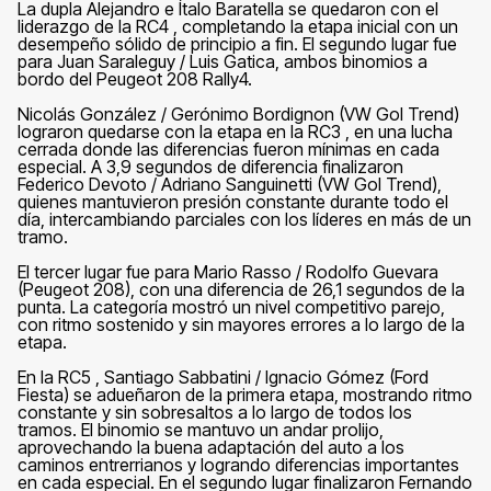
La dupla Alejandro e Ítalo Baratella se quedaron con el
liderazgo de la RC4 , completando la etapa inicial con un
desempeño sólido de principio a fin. El segundo lugar fue
para Juan Saraleguy / Luis Gatica, ambos binomios a
bordo del Peugeot 208 Rally4.
Nicolás González / Gerónimo Bordignon (VW Gol Trend)
lograron quedarse con la etapa en la RC3 , en una lucha
cerrada donde las diferencias fueron mínimas en cada
especial. A 3,9 segundos de diferencia finalizaron
Federico Devoto / Adriano Sanguinetti (VW Gol Trend),
quienes mantuvieron presión constante durante todo el
día, intercambiando parciales con los líderes en más de un
tramo.
El tercer lugar fue para Mario Rasso / Rodolfo Guevara
(Peugeot 208), con una diferencia de 26,1 segundos de la
punta. La categoría mostró un nivel competitivo parejo,
con ritmo sostenido y sin mayores errores a lo largo de la
etapa.
En la RC5 , Santiago Sabbatini / Ignacio Gómez (Ford
Fiesta) se adueñaron de la primera etapa, mostrando ritmo
constante y sin sobresaltos a lo largo de todos los
tramos. El binomio se mantuvo un andar prolijo,
aprovechando la buena adaptación del auto a los
caminos entrerrianos y logrando diferencias importantes
en cada especial. En el segundo lugar finalizaron Fernando