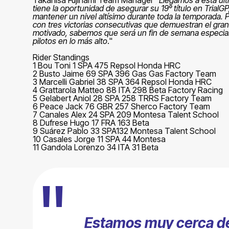
tiene la oportunidad de asegurar su 19º título en TrialG
mantener un nivel altísimo durante toda la temporada. 
con tres victorias consecutivas que demuestran el gran
motivado, sabemos que será un fin de semana especial.
pilotos en lo más alto
."
Rider Standings
1 Bou Toni 1 SPA 475 Repsol Honda HRC
2 Busto Jaime 69 SPA 396 Gas Gas Factory Team
3 Marcelli Gabriel 38 SPA 364 Repsol Honda HRC
4 Grattarola Matteo 88 ITA 298 Beta Factory Racing
5 Gelabert Aniol 28 SPA 258 TRRS Factory Team
6 Peace Jack 76 GBR 257 Sherco Factory Team
7 Canales Alex 24 SPA 209 Montesa Talent School
8 Dufrese Hugo 17 FRA 163 Beta
9 Suárez Pablo 33 SPA132 Montesa Talent School
10 Casales Jorge 11 SPA 44 Montesa
11 Gandola Lorenzo 34 ITA 31 Beta
"
Estamos muy cerca de 