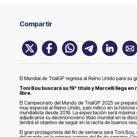
Compartir
El Mundial de TrialGP regresa al Reino Unido para su gr
Toni Bou buscará su 19º título y Marcelli llega en 
libre.
El Campeonato del Mundo de TrialGP 2025 se prepara 
muy especial al Reino Unido, país mítico en la histori
mundialista desde 2018. La expectación será máxima e
adjudicarse su decimonoveno título mundial en la discip
tendrá el objetivo de seguir en la racha de buenos res
El gran protagonista del fin de semana será Toni Bou,
del mundo en la primera carrera del fin de semana. C