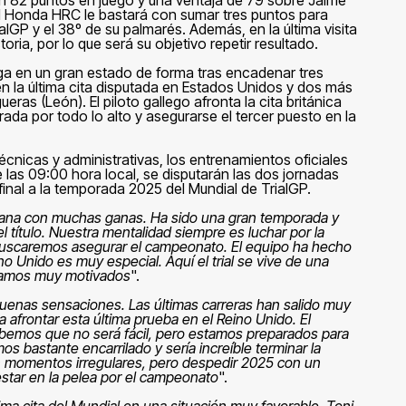
ol Honda HRC le bastará con sumar tres puntos para
lGP y el 38º de su palmarés. Además, en la última visita
toria, por lo que será su objetivo repetir resultado.
ega en un gran estado de forma tras encadenar tres
 en la última cita disputada en Estados Unidos y dos más
as (León). El piloto gallego afronta la cita británica
orada por todo lo alto y asegurarse el tercer puesto en la
écnicas y administrativas, los entrenamientos oficiales
de las 09:00 hora local, se disputarán las dos jornadas
inal a la temporada 2025 del Mundial de TrialGP.
mana con muchas ganas. Ha sido una gran temporada y
l título. Nuestra mentalidad siempre es luchar por la
 buscaremos asegurar el campeonato. El equipo ha hecho
no Unido es muy especial. Aquí el trial se vive de una
egamos muy motivados
".
uenas sensaciones. Las últimas carreras han salido muy
 afrontar esta última prueba en el Reino Unido. El
 sabemos que no será fácil, pero estamos preparados para
mos bastante encarrilado y sería increíble terminar la
n momentos irregulares, pero despedir 2025 con un
star en la pelea por el campeonato
".
ima cita del Mundial en una situación muy favorable. Toni