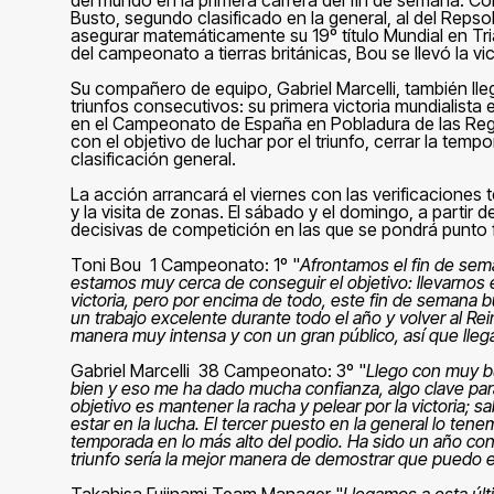
Busto, segundo clasificado en la general, al del Reps
asegurar matemáticamente su 19º título Mundial en Tria
del campeonato a tierras británicas, Bou se llevó la vic
Su compañero de equipo, Gabriel Marcelli, también ll
triunfos consecutivos: su primera victoria mundialista
en el Campeonato de España en Pobladura de las Reguer
con el objetivo de luchar por el triunfo, cerrar la temp
clasificación general.
La acción arrancará el viernes con las verificaciones t
y la visita de zonas. El sábado y el domingo, a partir 
decisivas de competición en las que se pondrá punto f
Toni Bou 1 Campeonato: 1º "
Afrontamos el fin de se
estamos muy cerca de conseguir el objetivo: llevarnos e
victoria, pero por encima de todo, este fin de semana
un trabajo excelente durante todo el año y volver al Rei
manera muy intensa y con un gran público, así que ll
Gabriel Marcelli 38 Campeonato: 3º "
Llego con muy b
bien y eso me ha dado mucha confianza, algo clave para
objetivo es mantener la racha y pelear por la victoria;
estar en la lucha. El tercer puesto en la general lo tene
temporada en lo más alto del podio. Ha sido un año co
triunfo sería la mejor manera de demostrar que puedo e
Takahisa Fujinami Team Manager "
Llegamos a esta últ