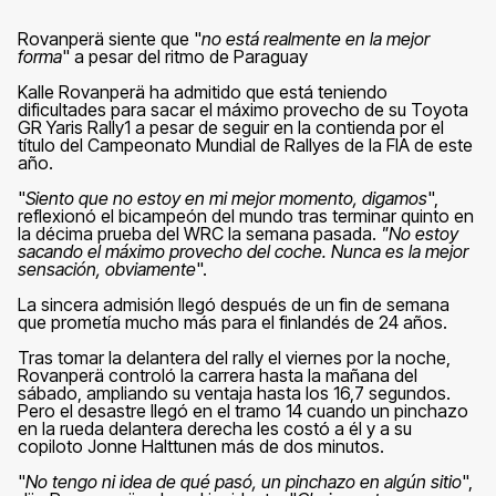
Rovanperä siente que "
no está realmente en la mejor
forma
" a pesar del ritmo de Paraguay
Kalle Rovanperä ha admitido que está teniendo
dificultades para sacar el máximo provecho de su Toyota
GR Yaris Rally1 a pesar de seguir en la contienda por el
título del Campeonato Mundial de Rallyes de la FIA de este
año.
"
Siento que no estoy en mi mejor momento, digamos
",
reflexionó el bicampeón del mundo tras terminar quinto en
la décima prueba del WRC la semana pasada.
"No estoy
sacando el máximo provecho del coche. Nunca es la mejor
sensación, obviamente
".
La sincera admisión llegó después de un fin de semana
que prometía mucho más para el finlandés de 24 años.
Tras tomar la delantera del rally el viernes por la noche,
Rovanperä controló la carrera hasta la mañana del
sábado, ampliando su ventaja hasta los 16,7 segundos.
Pero el desastre llegó en el tramo 14 cuando un pinchazo
en la rueda delantera derecha les costó a él y a su
copiloto Jonne Halttunen más de dos minutos.
"
No tengo ni idea de qué pasó, un pinchazo en algún sitio
",