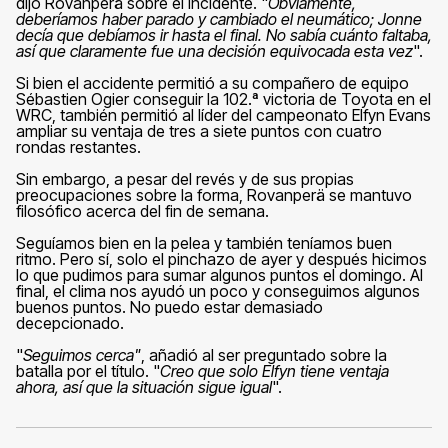
dijo Rovanperä sobre el incidente. "
Obviamente,
deberíamos haber parado y cambiado el neumático; Jonne
decía que debíamos ir hasta el final. No sabía cuánto faltaba,
así que claramente fue una decisión equivocada esta vez
".
Si bien el accidente permitió a su compañero de equipo
Sébastien Ogier conseguir la 102.ª victoria de Toyota en el
WRC, también permitió al líder del campeonato Elfyn Evans
ampliar su ventaja de tres a siete puntos con cuatro
rondas restantes.
Sin embargo, a pesar del revés y de sus propias
preocupaciones sobre la forma, Rovanperä se mantuvo
filosófico acerca del fin de semana.
Seguíamos bien en la pelea y también teníamos buen
ritmo. Pero sí, solo el pinchazo de ayer y después hicimos
lo que pudimos para sumar algunos puntos el domingo. Al
final, el clima nos ayudó un poco y conseguimos algunos
buenos puntos. No puedo estar demasiado
decepcionado.
"
Seguimos cerca"
, añadió al ser preguntado sobre la
batalla por el título. "
Creo que solo Elfyn tiene ventaja
ahora, así que la situación sigue igual
".